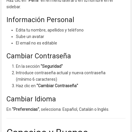
Haz clic en
"Perfil"
en el menú lateral o en tu nombre en el
sidebar.
Información Personal
Edita tu nombre, apellidos y teléfono
Sube un avatar
El email no es editable
Cambiar Contraseña
En la sección
"Seguridad"
Introduce contraseña actual y nueva contraseña
(mínimo 6 caracteres)
Haz clic en
"Cambiar Contraseña"
Cambiar Idioma
En
"Preferencias"
, selecciona: Español, Catalán o Inglés.