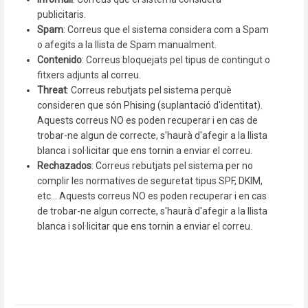
publicitaris.
Spam
: Correus que el sistema considera com a Spam
o afegits a la llista de Spam manualment.
Contenido
: Correus bloquejats pel tipus de contingut o
fitxers adjunts al correu.
Threat
: Correus rebutjats pel sistema perquè
consideren que són Phising (suplantació d'identitat).
Aquests correus NO es poden recuperar i en cas de
trobar-ne algun de correcte, s'haurà d'afegir a la llista
blanca i sol·licitar que ens tornin a enviar el correu.
Rechazados
: Correus rebutjats pel sistema per no
complir les normatives de seguretat tipus SPF, DKIM,
etc... Aquests correus NO es poden recuperar i en cas
de trobar-ne algun correcte, s'haurà d'afegir a la llista
blanca i sol·licitar que ens tornin a enviar el correu.