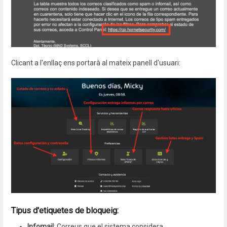
Clicant a l'enllaç ens portarà al mateix panell d'usuari:
Tipus d'etiquetes de bloqueig:
Infomail
: Correus que el sistema considera