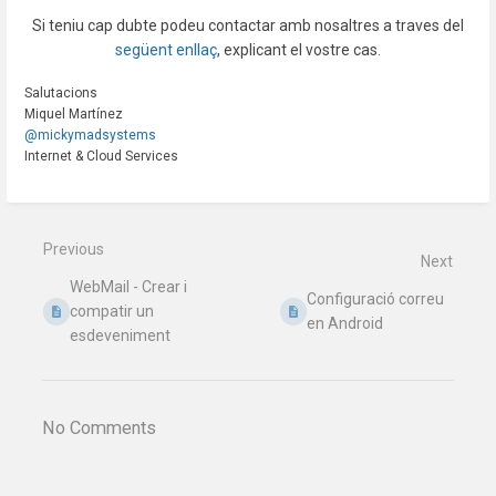
Si teniu cap dubte podeu contactar amb nosaltres a traves del
següent enllaç
, explicant el vostre cas.
Salutacions
Miquel Martínez
@mickymadsystems
Internet & Cloud Services
Previous
Next
WebMail - Crear i
Configuració correu
compatir un
en Android
esdeveniment
No Comments