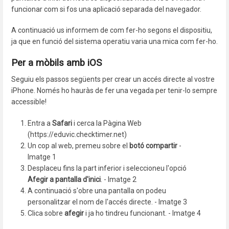
funcionar com si fos una aplicació separada del navegador.
A continuació us informem de com fer-ho segons el dispositiu,
ja que en funció del sistema operatiu varia una mica com fer-ho.
Per a mòbils amb iOS
Seguiu els passos següents per crear un accés directe al vostre
iPhone. Només ho hauràs de fer una vegada per tenir-lo sempre
accessible!
Entra a
Safari
i cerca la Pàgina Web
(https://eduvic.checktimer.net)
Un cop al web, premeu sobre el
botó compartir
-
Imatge 1
Desplaceu fins la part inferior i seleccioneu l'opció
Afegir a pantalla d'inici
. - Imatge 2
A continuació s'obre una pantalla on podeu
personalitzar el nom de l'accés directe. - Imatge 3
Clica sobre
afegir
i ja ho tindreu funcionant. - Imatge 4