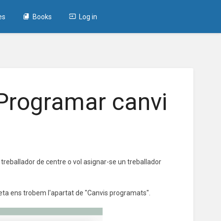
es
Books
Log in
 Programar canvi
 treballador de centre o vol asignar-se un treballador
dreta ens trobem l'apartat de "Canvis programats".