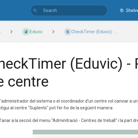
Shelv
s
Eduvic
CheckTimer (Eduvic) - ...
heckTimer (Eduvic) -
e centre
'administrador del sistema o el coordinador d'un centre vol canviar a un
tigui al centre "Suplents" pot fer-ho de la següent manera:
anar a la secció del menu "Adminitració - Centres de treball" i la part 