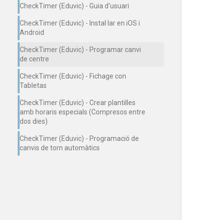
CheckTimer (Eduvic) - Guia d'usuari
CheckTimer (Eduvic) - Instal·lar en iOS i
Android
CheckTimer (Eduvic) - Programar canvi
de centre
CheckTimer (Eduvic) - Fichage con
Tabletas
CheckTimer (Eduvic) - Crear plantilles
amb horaris especials (Compresos entre
dos dies)
CheckTimer (Eduvic) - Programació de
canvis de torn automàtics