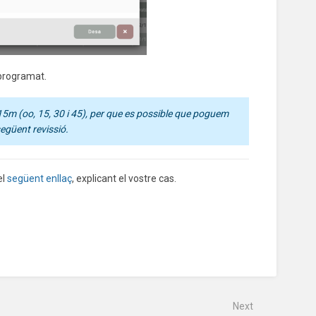
 programat.
15m (oo, 15, 30 i 45), per que es possible que poguem
egüent revissió.
el
següent enllaç
, explicant el vostre cas.
Next