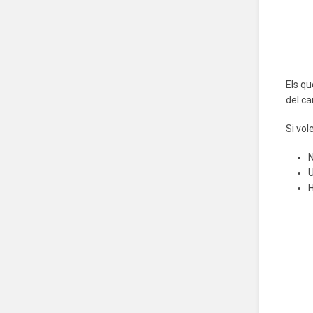
Els qu
del ca
Si vol
N
U
H