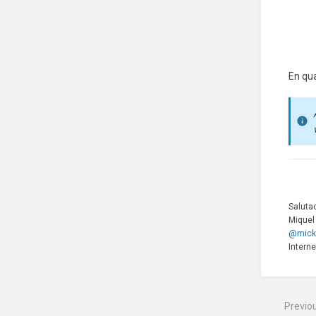
En qu
Saluta
Miquel
@mick
Interne
Previo