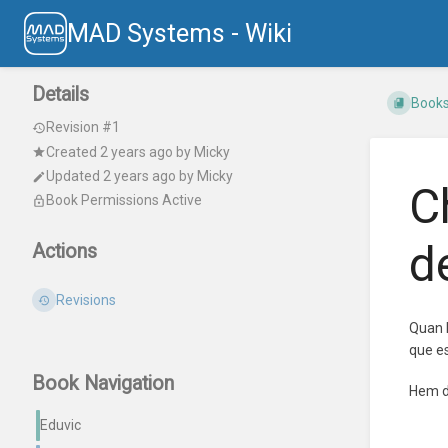
MAD Systems - Wiki
Details
Book
Revision #1
Created
2 years ago
by
Micky
Updated
2 years ago
by
Micky
C
Book Permissions Active
d
Actions
Revisions
Quan l
que es
Book Navigation
Hem d'
Eduvic