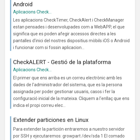
Android
Aplicacions Check...
Les aplicacions CheckTimer, CheckAlert i CheckManager
estan pensades i desenvolupades com a WebAPP, el que
significa que es poden afegir accessos directes a les
pantalles d'inici del nostres dispositius mòbils iOS o Android
i funcionar com si fossin aplicacion...
CheckALERT - Gestió de la plataforma
Aplicacions Check...
El primer que ens arriba es un correu electrònic amb les
dades de l'administrador del sistema, que es la persona
assignada per poder gestionar usuaris, casos i fer la
configuració inicial de la mateixa. Cliquem a l'enllaç que ens
indica el propi correu elec...
Extender particiones en Linux
Para extender la partición entraremos a nuestro servidor
por SSH y ejecutaremos: growpart /dev/sda 1 El comado