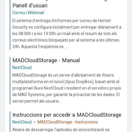
Panell d'usuari
Correu i Webmail
El sistema d'entrega d'informes per correu de Hornet
Security es configura inicialment per entregar diàriament a
les 08:00h i a les 14:00h un mail amb el resum de tots els
correus electrònics bloquejats per al sistema a les últimes
24h. Aquesta freqüència es ...
MADCloudStorage - Manual
NextCloud
MADCloudStorage és un servei d'allotjament de fitxers
multiplataforma en el núvol (tipus DropBox), basat amb el
programari lliure NextCloud i resident en el servidors propis
de MAD Systems, per garantir la privacitat de les dades. El
servei permet als usuaris...
Instruccions per accedir a MADCloudStorage
NextCloud
MADCloudStorage - Instruccions
Abans de descarregar l'aplicatiu de sincronització es