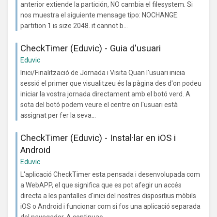
anterior extiende la partición, NO cambia el filesystem. Si
nos muestra el siguiente mensage tipo: NOCHANGE:
partition 1 is size 2048. it cannot b...
CheckTimer (Eduvic) - Guia d'usuari
Eduvic
Inici/Finalització de Jornada i Visita Quan l'usuari inicia
sessió el primer que visualitzeu és la pàgina des d'on podeu
iniciar la vostra jornada directament amb el botó verd. A
sota del botó podem veure el centre on l'usuari està
assignat per fer la seva...
CheckTimer (Eduvic) - Instal·lar en iOS i
Android
Eduvic
L'aplicació CheckTimer esta pensada i desenvolupada com
a WebAPP, el que significa que es pot afegir un accés
directa a les pantalles d'inici del nostres dispositius mòbils
iOS o Android i funcionar com si fos una aplicació separada